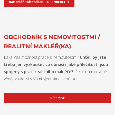
Kancelář Pohořelice | OPENREALITY
OBCHODNÍK S NEMOVITOSTMI /
REALITNÍ MAKLÉŘ(KA)
Láká Vás možnost práce s nemovitostmi?
Chtěli by jste
třeba jen vyzkoušet co obnáší i jaké příležitosti jsou
spojeny s prací realitního makléře?
Dejte nám o sobě
vědět a rádi si s Vámi sjednáme schůzku.
VÍCE ZDE