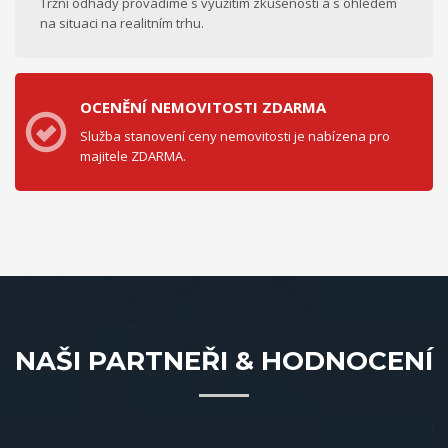
Tržní odhady provádíme s využitím zkušeností a s ohledem
na situaci na realitním trhu.
OCENĚNÍ NEMOVITOSTI ZDARMA
Služba stanovení ceny nemovitosti je nabízena pro
majitele ZDARMA.
NAŠI PARTNEŘI & HODNOCENÍ