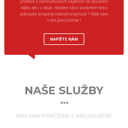
přehled o nemovitostech nejenom ve Vysokém
Mýtu ale i v okolí. Hledáte něco konkrétní nebo
plánujete koupit/prodat/pronajmout ? Rádi Vám
s tím pomůžeme !
NAPIŠTE NÁM
NAŠE SLUŽBY
RÁDI VÁM POMŮŽEME S NÁSLEDUJÍCÍM: